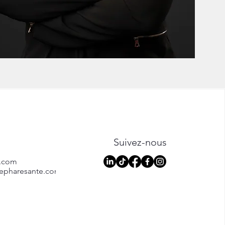
Suivez-nous
e.com
lepharesante.com