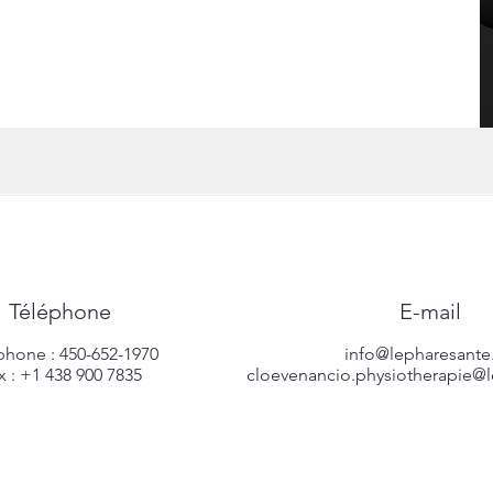
Téléphone
E-mail
phone : 450-652-1970
info@lepharesant
x :
+1 438 900 7835
cloevenancio.physiotherapie@